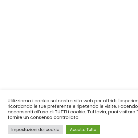
Utilizziamo i cookie sul nostro sito web per offrirti l'esperi
ricordando le tue preferenze e ripetendo le visite. Facendo 
acconsenti all'uso di TUTTI i cookie. Tuttavia, puoi visitare
fornire un consenso controllato.
Impostazioni dei cookie
Accetta Tutto