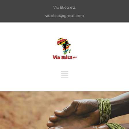
Via Etica ets
viaetica@gmail.com