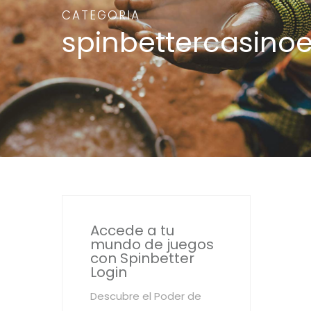
CATEGORIA
spinbettercasin
Accede a tu
mundo de juegos
con Spinbetter
Login
Descubre el Poder de