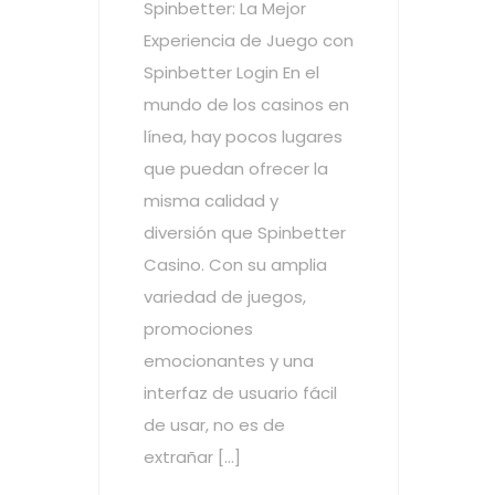
Spinbetter: La Mejor
Experiencia de Juego con
Spinbetter Login En el
mundo de los casinos en
línea, hay pocos lugares
que puedan ofrecer la
misma calidad y
diversión que Spinbetter
Casino. Con su amplia
variedad de juegos,
promociones
emocionantes y una
interfaz de usuario fácil
de usar, no es de
extrañar […]