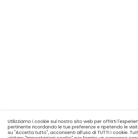
Utilizziamo i cookie sul nostro sito web per offrirti l'esperie
pertinente ricordando le tue preferenze e ripetendo le visi
su "Accetta tutto", acconsenti all'uso di TUTTI i cookie. Tut