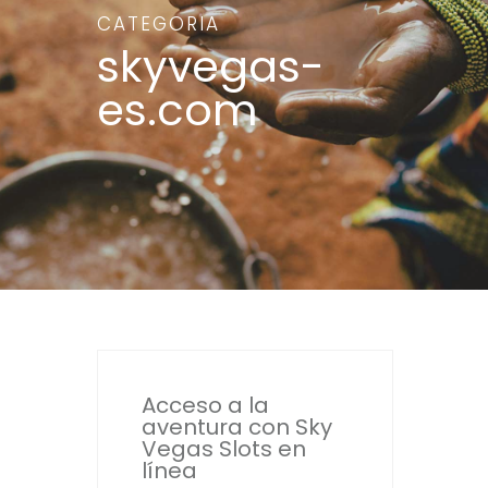
CATEGORIA
skyvegas-
es.com
Acceso a la
aventura con Sky
Vegas Slots en
línea