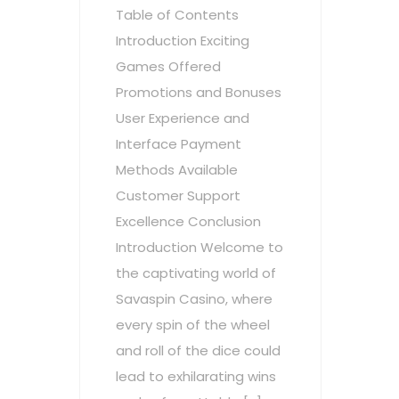
Table of Contents
Introduction Exciting
Games Offered
Promotions and Bonuses
User Experience and
Interface Payment
Methods Available
Customer Support
Excellence Conclusion
Introduction Welcome to
the captivating world of
Savaspin Casino, where
every spin of the wheel
and roll of the dice could
lead to exhilarating wins