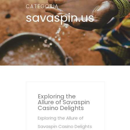
CATEGORIA
savaspin.us
Exploring the
Allure of Savaspin
Casino Delights
Exploring the Allure of
Savaspin Casino Delights