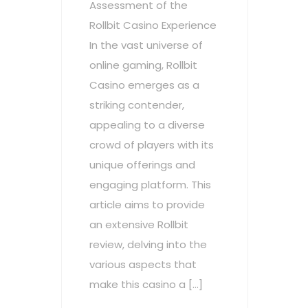
Assessment of the
Rollbit Casino Experience
In the vast universe of
online gaming, Rollbit
Casino emerges as a
striking contender,
appealing to a diverse
crowd of players with its
unique offerings and
engaging platform. This
article aims to provide
an extensive Rollbit
review, delving into the
various aspects that
make this casino a […]