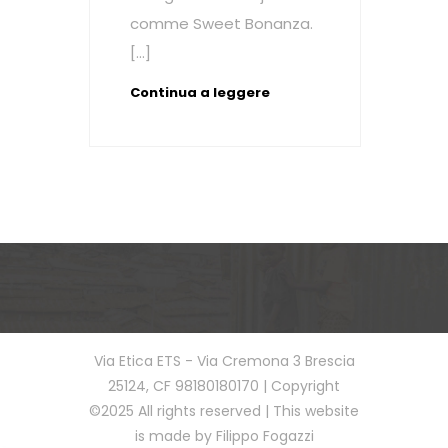
comme Sweet Bonanza.
[…]
Continua a leggere
Via Etica ETS - Via Cremona 3 Brescia
25124, CF 98180180170 | Copyright
©2025 All rights reserved | This website
is made by Filippo Fogazzi