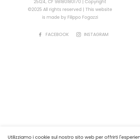
25124, CF 98180180170 | Copyright
©2025 All rights reserved | This website
is made by Filippo Fogazzi
FACEBOOK
INSTAGRAM
Utilizziamo i cookie sul nostro sito web per offrirti l'esperie