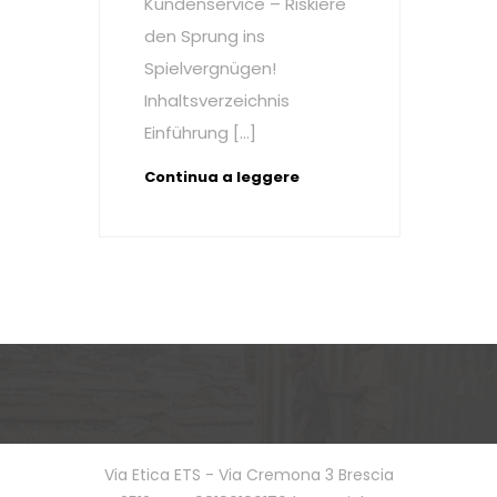
Kundenservice – Riskiere
den Sprung ins
Spielvergnügen!
Inhaltsverzeichnis
Einführung […]
Continua a leggere
Via Etica ETS - Via Cremona 3 Brescia