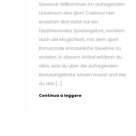
Gewinne Willkommen im aufregenden
Universum des qbet Casinos! Hier
erwartet dich nicht nur ein
faszinierendes Spielangebot, sondern
auch die Möglichkeit, mit dem qbet
Bonuscode erstaunliche Gewinne zu
erzielen. In diesem Artikel erfährst du
alles, was du über die aufregenden
Bonusangebote wissen musst und wie
du das […]
Continua a leggere