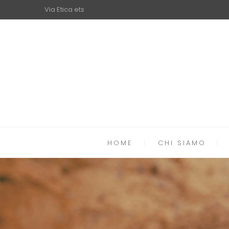
Via Etica ets
HOME
CHI SIAMO