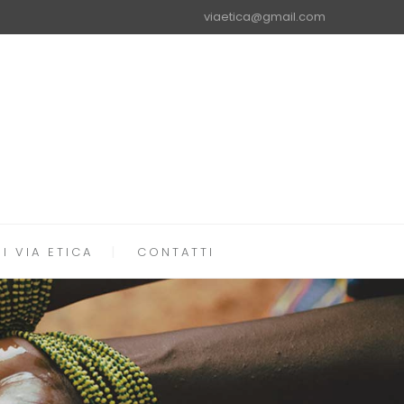
viaetica@gmail.com
DI VIA ETICA
CONTATTI