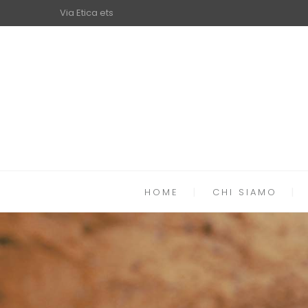
Via Etica ets
HOME
CHI SIAMO