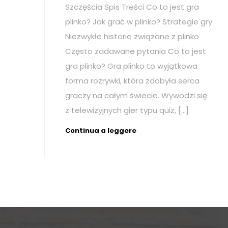
Szczęścia Spis Treści Co to jest gra
plinko? Jak grać w plinko? Strategie gry
Niezwykłe historie związane z plinko
Często zadawane pytania Co to jest
gra plinko? Gra plinko to wyjątkowa
forma rozrywki, która zdobyła serca
graczy na całym świecie. Wywodzi się
z telewizyjnych gier typu quiz, […]
Continua a leggere