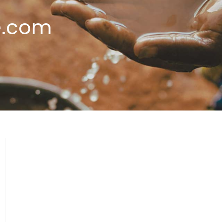
te.com