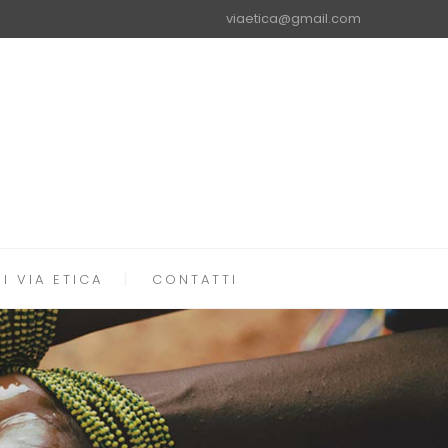
viaetica@gmail.com
DI VIA ETICA
CONTATTI