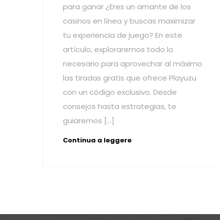
para ganar ¿Eres un amante de los
casinos en línea y buscas maximizar
tu experiencia de juego? En este
artículo, exploraremos todo lo
necesario para aprovechar al máximo
las tiradas gratis que ofrece Playuzu
con un código exclusivo. Desde
consejos hasta estrategias, te
guiaremos […]
Continua a leggere