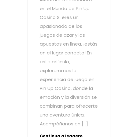
en el Mundo de Pin Up
Casino Si eres un
apasionado de los
juegos de azar y las
apuestas en línea, ¡estás
en el lugar correcto! En
este artículo,
exploraremos la
experiencia de juego en
Pin Up Casino, donde la
emoción y la diversión se
combinan para ofrecerte
una aventura única.
Acompáñanos en […]
Continua a leggere