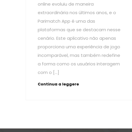
online evoluiu de maneira
extraordinária nos últimos anos, e o
Parimatch App é uma das
plataformas que se destacam nesse
cenário. Este aplicativo não apenas
proporciona uma experiência de jogo
incomparável, mas também redefine
a forma como os usuários interagem
com o […]
Continua a leggere