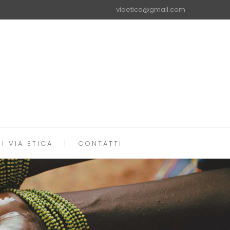
viaetica@gmail.com
DI VIA ETICA
CONTATTI