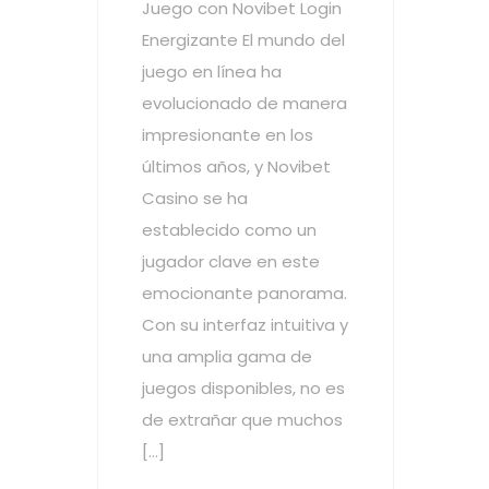
Juego con Novibet Login
Energizante El mundo del
juego en línea ha
evolucionado de manera
impresionante en los
últimos años, y Novibet
Casino se ha
establecido como un
jugador clave en este
emocionante panorama.
Con su interfaz intuitiva y
una amplia gama de
juegos disponibles, no es
de extrañar que muchos
[…]