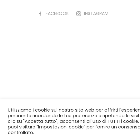
FACEBOOK
INSTAGRAM
Utilizziamo i cookie sul nostro sito web per offrirti l'esperie
pertinente ricordando le tue preferenze e ripetendo le vis
clic su "Accetta tutto", acconsenti all'uso di TUTTI i cookie.
puoi visitare "Impostazioni cookie" per fornire un consens
controllato.