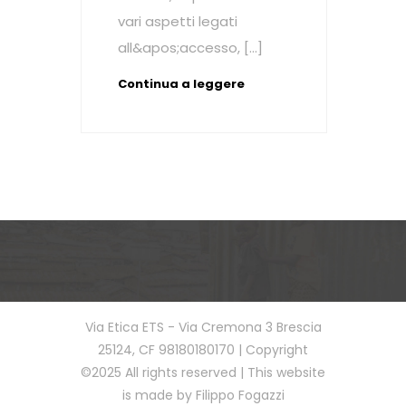
vari aspetti legati
all&apos;accesso, […]
Continua a leggere
Via Etica ETS - Via Cremona 3 Brescia
25124, CF 98180180170 | Copyright
©2025 All rights reserved | This website
is made by Filippo Fogazzi