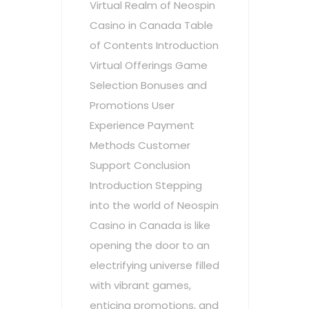
Virtual Realm of Neospin
Casino in Canada Table
of Contents Introduction
Virtual Offerings Game
Selection Bonuses and
Promotions User
Experience Payment
Methods Customer
Support Conclusion
Introduction Stepping
into the world of Neospin
Casino in Canada is like
opening the door to an
electrifying universe filled
with vibrant games,
enticing promotions, and