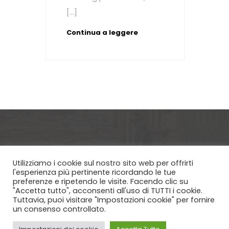
[…]
Continua a leggere
Utilizziamo i cookie sul nostro sito web per offrirti
Via Etica ETS - Via Cremona 3 Brescia
l'esperienza più pertinente ricordando le tue
preferenze e ripetendo le visite. Facendo clic su
25124, CF 98180180170 | Copyright
"Accetta tutto", acconsenti all'uso di TUTTI i cookie.
©2025 All rights reserved | This website
Tuttavia, puoi visitare "Impostazioni cookie" per fornire
is made by Filippo Fogazzi
un consenso controllato.