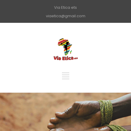
Via Etica ets
viaetica@gmail.com