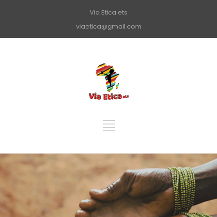
Via Etica ets
viaetica@gmail.com