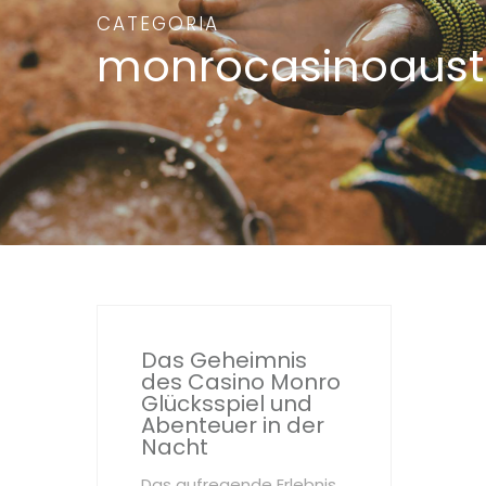
CATEGORIA
monrocasinoaust
Das Geheimnis
des Casino Monro
Glücksspiel und
Abenteuer in der
Nacht
Das aufregende Erlebnis