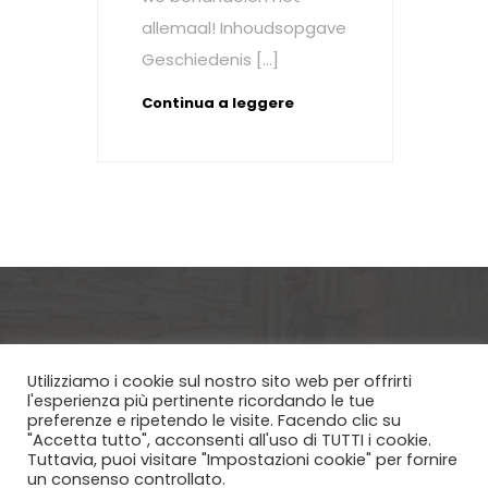
allemaal! Inhoudsopgave
Geschiedenis […]
Continua a leggere
Utilizziamo i cookie sul nostro sito web per offrirti
Via Etica ETS - Via Cremona 3 Brescia
l'esperienza più pertinente ricordando le tue
preferenze e ripetendo le visite. Facendo clic su
25124, CF 98180180170 | Copyright
"Accetta tutto", acconsenti all'uso di TUTTI i cookie.
©2025 All rights reserved | This website
Tuttavia, puoi visitare "Impostazioni cookie" per fornire
is made by Filippo Fogazzi
un consenso controllato.