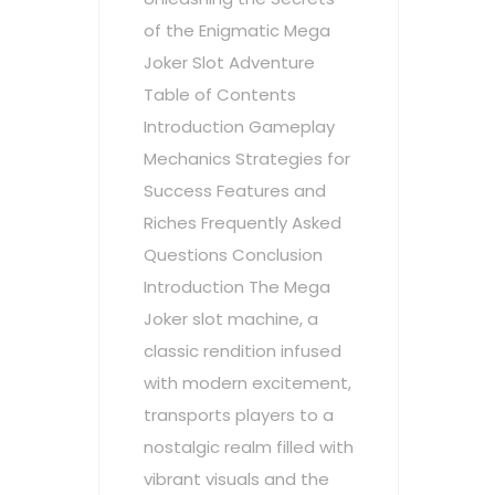
of the Enigmatic Mega
Joker Slot Adventure
Table of Contents
Introduction Gameplay
Mechanics Strategies for
Success Features and
Riches Frequently Asked
Questions Conclusion
Introduction The Mega
Joker slot machine, a
classic rendition infused
with modern excitement,
transports players to a
nostalgic realm filled with
vibrant visuals and the