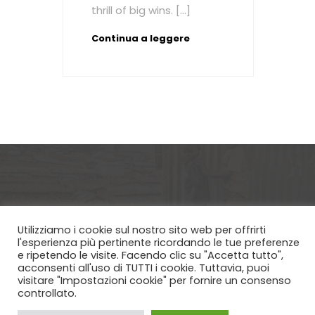
thrill of big wins. […]
Continua a leggere
Via Etica ETS - Via Cremona 3 Brescia
Utilizziamo i cookie sul nostro sito web per offrirti
l'esperienza più pertinente ricordando le tue preferenze
25124, CF 98180180170 | Copyright
e ripetendo le visite. Facendo clic su "Accetta tutto",
©2025 All rights reserved | This website
acconsenti all'uso di TUTTI i cookie. Tuttavia, puoi
is made by Filippo Fogazzi
visitare "Impostazioni cookie" per fornire un consenso
controllato.