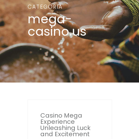
CATEGORIA
mega-
casino.us
Casino Mega
Experience
Unleashing Luck
and Excitement