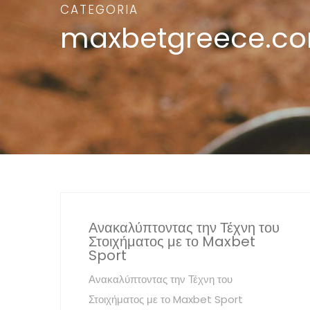
CATEGORIA
maxbetgreece.c
Ανακαλύπτοντας την Τέχνη του
Στοιχήματος με το Maxbet
Sport
Ανακαλύπτοντας την Τέχνη του
Στοιχήματος με το Maxbet Sport