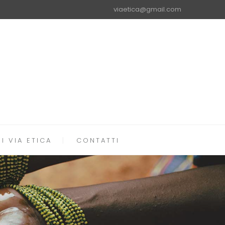
viaetica@gmail.com
DI VIA ETICA
CONTATTI