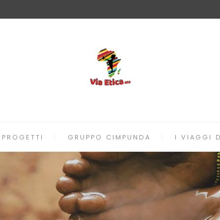
PROGETTI
GRUPPO CIMPUNDA
I VIAGGI 