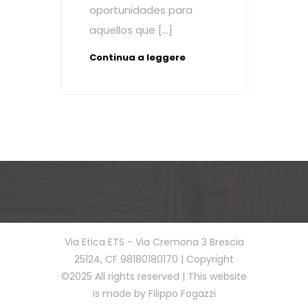
oportunidades para
aquellos que […]
Continua a leggere
Via Etica ETS - Via Cremona 3 Brescia
25124, CF 98180180170 | Copyright
©2025 All rights reserved | This website
is made by Filippo Fogazzi