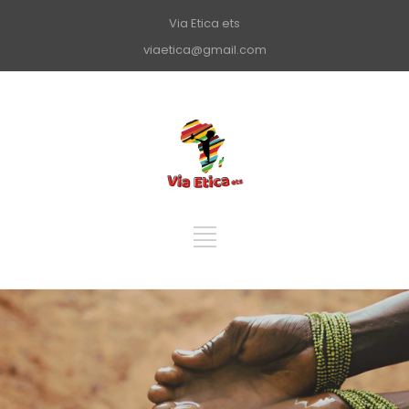
Via Etica ets
viaetica@gmail.com