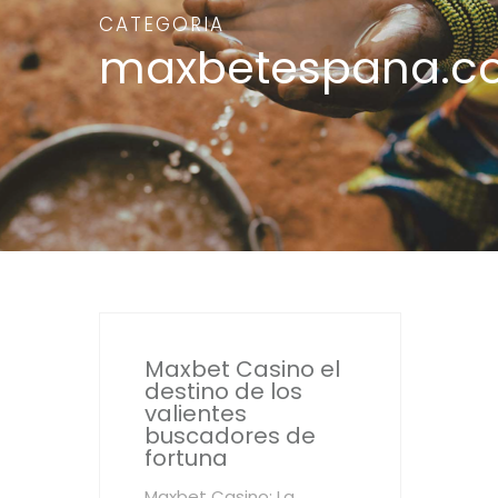
CATEGORIA
maxbetespana.c
Maxbet Casino el
destino de los
valientes
buscadores de
fortuna
Maxbet Casino: La