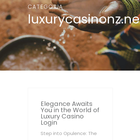
CATEGORIA
luxurycasinonz.ne
Elegance Awaits
You in the World of
Luxury Casino
Login
Step into Opulence: The