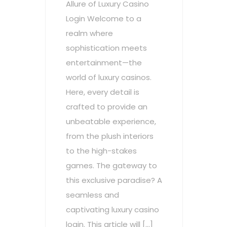
Allure of Luxury Casino
Login Welcome to a
realm where
sophistication meets
entertainment—the
world of luxury casinos.
Here, every detail is
crafted to provide an
unbeatable experience,
from the plush interiors
to the high-stakes
games. The gateway to
this exclusive paradise? A
seamless and
captivating luxury casino
login. This article will […]