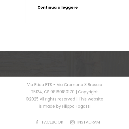
Continua a leggere
Via Etica ETS - Via Cremona 3 Brescia
25124, CF 98180180170 | Copyright
©2025 All rights reserved | This website
is made by Filippo Fogazzi
FACEBOOK
INSTAGRAM