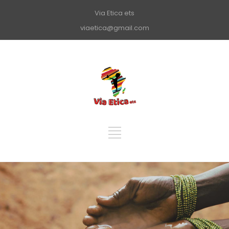
Via Etica ets
viaetica@gmail.com