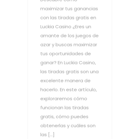
maximizar tus ganancias
con las tiradas gratis en
Luckia Casino ¿Eres un
amante de los juegos de
azar y buscas maximizar
tus oportunidades de
ganar? En Luckia Casino,
las tiradas gratis son una
excelente manera de
hacerlo. En este artículo,
exploraremos cómo
funcionan las tiradas
gratis, cómo puedes
obtenerlas y cuáles son
las […]