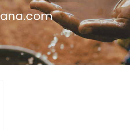
spana.com