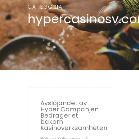
CATEGORIA
hypercasinosv.c
Avslöjandet av
Hyper Campanjen
Bedrägeriet
bakom
Kasinoverksamheten
Bakom Kulisserna på