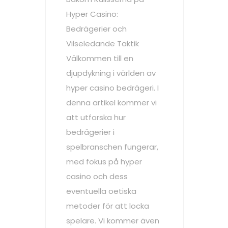
Hyper Casino:
Bedrägerier och
Vilseledande Taktik
Välkommen till en
djupdykning i världen av
hyper casino bedrägeri. I
denna artikel kommer vi
att utforska hur
bedrägerier i
spelbranschen fungerar,
med fokus på hyper
casino och dess
eventuella oetiska
metoder för att locka
spelare. Vi kommer även