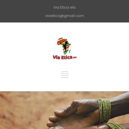
Via Etica ets
viaetica@gmail.com