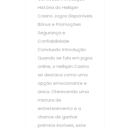
História do Hellspin
Casino Jogos Disponíveis
Bônus e Promoções
Segurança e
Confiabilidade
Conclusão Introdução
Quando se fala em jogos
online, o Hellspin Casino
se destaca como uma
opção emocionante e
única. Oferecendo uma
mistura de
entretenimento e a
chance de ganhar
prêmios incríveis, este