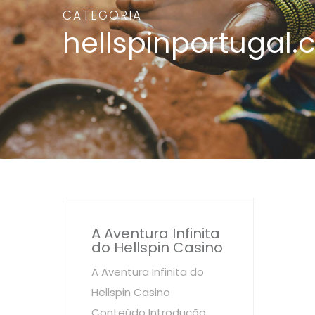
CATEGORIA
hellspinportugal
A Aventura Infinita
do Hellspin Casino
A Aventura Infinita do
Hellspin Casino
Conteúdo Introdução