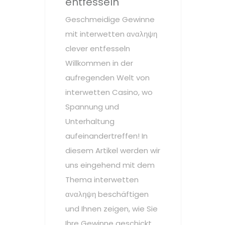
entfesseln
Geschmeidige Gewinne
mit interwetten αναληψη
clever entfesseln
Willkommen in der
aufregenden Welt von
interwetten Casino, wo
Spannung und
Unterhaltung
aufeinandertreffen! In
diesem Artikel werden wir
uns eingehend mit dem
Thema interwetten
αναληψη beschäftigen
und Ihnen zeigen, wie Sie
Ihre Gewinne geschickt