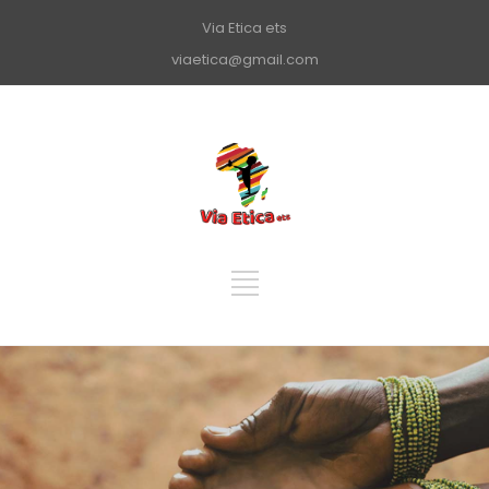
Via Etica ets
viaetica@gmail.com