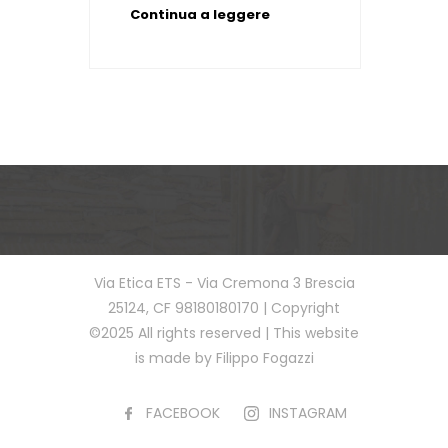
Continua a leggere
Via Etica ETS - Via Cremona 3 Brescia
25124, CF 98180180170 | Copyright
©2025 All rights reserved | This website
is made by Filippo Fogazzi
FACEBOOK
INSTAGRAM