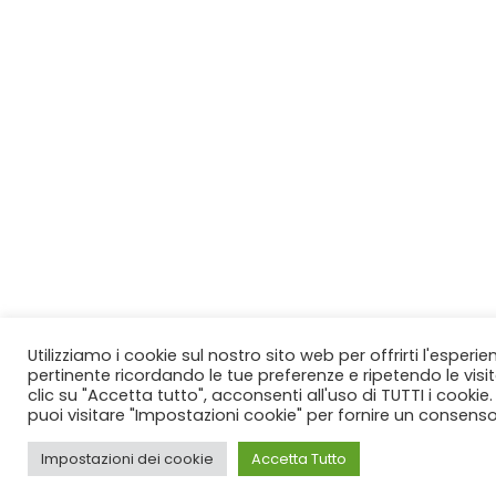
Utilizziamo i cookie sul nostro sito web per offrirti l'esperie
pertinente ricordando le tue preferenze e ripetendo le vis
clic su "Accetta tutto", acconsenti all'uso di TUTTI i cookie.
puoi visitare "Impostazioni cookie" per fornire un consenso
Impostazioni dei cookie
Accetta Tutto