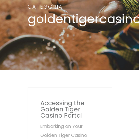
CATEGORIA
goldentigercasino
Accessing the
Golden Tiger
Casino Portal
Embarking on Your
Golden Tiger Casino