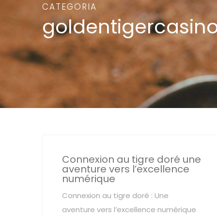
CATEGORIA
goldentigercasin
Connexion au tigre doré une
aventure vers l’excellence
numérique
Connexion au tigre doré : Une
aventure vers l’excellence numérique