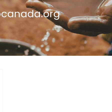
ocanada.org