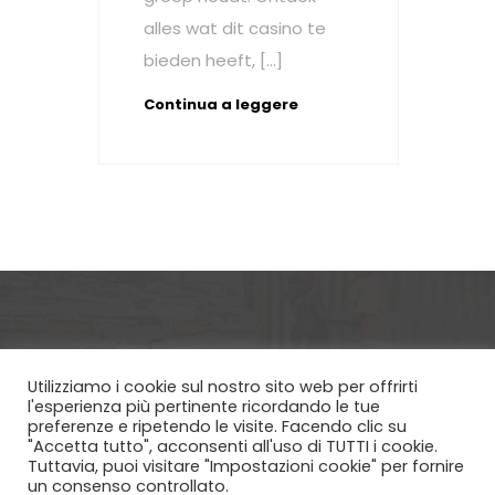
alles wat dit casino te
bieden heeft, […]
Continua a leggere
Utilizziamo i cookie sul nostro sito web per offrirti
Via Etica ETS - Via Cremona 3 Brescia
l'esperienza più pertinente ricordando le tue
preferenze e ripetendo le visite. Facendo clic su
25124, CF 98180180170 | Copyright
"Accetta tutto", acconsenti all'uso di TUTTI i cookie.
©2025 All rights reserved | This website
Tuttavia, puoi visitare "Impostazioni cookie" per fornire
is made by Filippo Fogazzi
un consenso controllato.