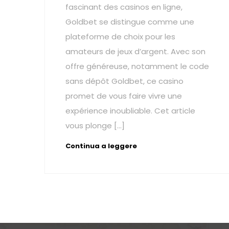
fascinant des casinos en ligne,
Goldbet se distingue comme une
plateforme de choix pour les
amateurs de jeux d’argent. Avec son
offre généreuse, notamment le code
sans dépôt Goldbet, ce casino
promet de vous faire vivre une
expérience inoubliable. Cet article
vous plonge […]
Continua a leggere