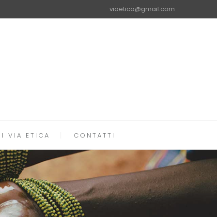
viaetica@gmail.com
DI VIA ETICA
CONTATTI