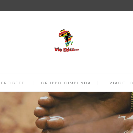
PROGETTI
GRUPPO CIMPUNDA
I VIAGGI 