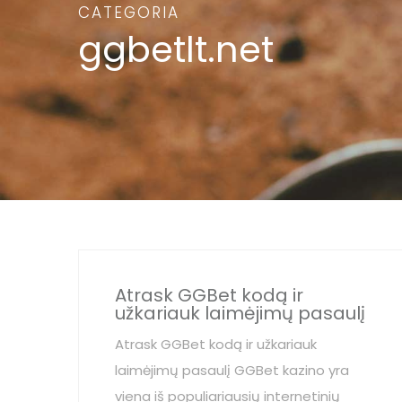
CATEGORIA
ggbetlt.net
Atrask GGBet kodą ir
užkariauk laimėjimų pasaulį
Atrask GGBet kodą ir užkariauk
laimėjimų pasaulį GGBet kazino yra
viena iš populiariausių internetinių