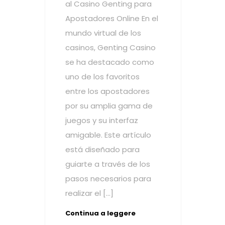
al Casino Genting para
Apostadores Online En el
mundo virtual de los
casinos, Genting Casino
se ha destacado como
uno de los favoritos
entre los apostadores
por su amplia gama de
juegos y su interfaz
amigable. Este artículo
está diseñado para
guiarte a través de los
pasos necesarios para
realizar el […]
Continua a leggere