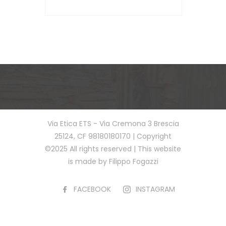
Via Etica ETS - Via Cremona 3 Brescia
25124, CF 98180180170 | Copyright
©2025 All rights reserved | This website
is made by Filippo Fogazzi
FACEBOOK
INSTAGRAM