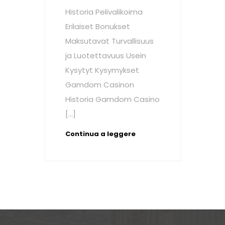
Historia Pelivalikoima
Erilaiset Bonukset
Maksutavat Turvallisuus
ja Luotettavuus Usein
Kysytyt Kysymykset
Gamdom Casinon
Historia Gamdom Casino
[…]
Continua a leggere