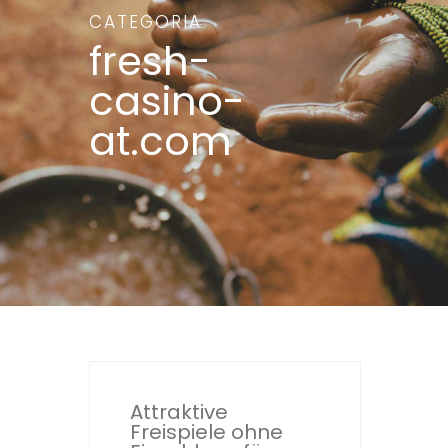
CATEGORIA
fresh-
casino-
at.com
Attraktive
Freispiele ohne