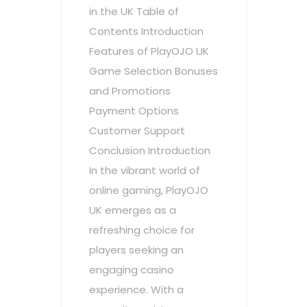
in the UK Table of
Contents Introduction
Features of PlayOJO UK
Game Selection Bonuses
and Promotions
Payment Options
Customer Support
Conclusion Introduction
In the vibrant world of
online gaming, PlayOJO
UK emerges as a
refreshing choice for
players seeking an
engaging casino
experience. With a