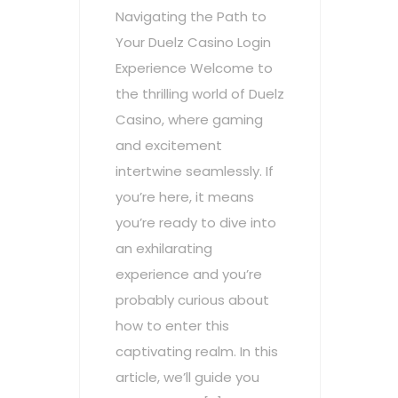
Navigating the Path to
Your Duelz Casino Login
Experience Welcome to
the thrilling world of Duelz
Casino, where gaming
and excitement
intertwine seamlessly. If
you’re here, it means
you’re ready to dive into
an exhilarating
experience and you’re
probably curious about
how to enter this
captivating realm. In this
article, we’ll guide you