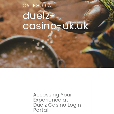
CATEGORIA
duelz-
casino-uk.uk
Accessing Your
Experience at
Duelz Casino Login
Portal