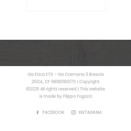
Via Etica ETS - Via Cremona 3 Brescia
25124, CF 98180180170 | Copyright
©2025 All rights reserved | This website
is made by Filippo Fogazzi
FACEBOOK
INSTAGRAM