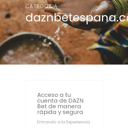
CATEGORIA
daznbetespana.
Acceso a tu
cuenta de DAZN
Bet de manera
rápida y segura
Entrando a la Experiencia