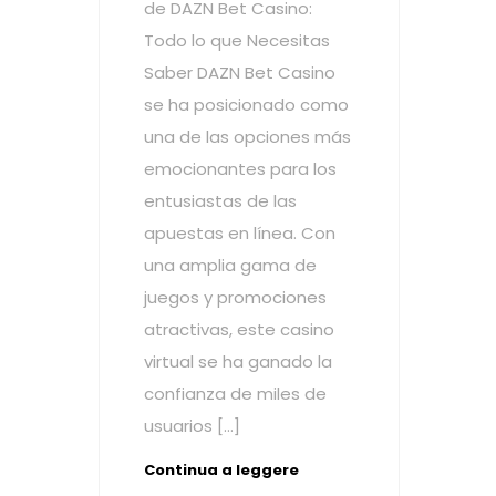
de DAZN Bet Casino:
Todo lo que Necesitas
Saber DAZN Bet Casino
se ha posicionado como
una de las opciones más
emocionantes para los
entusiastas de las
apuestas en línea. Con
una amplia gama de
juegos y promociones
atractivas, este casino
virtual se ha ganado la
confianza de miles de
usuarios […]
Continua a leggere