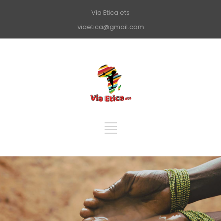
Via Etica ets
viaetica@gmail.com