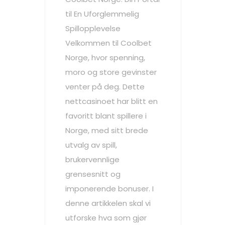
til En Uforglemmelig
Spillopplevelse
Velkommen til Coolbet
Norge, hvor spenning,
moro og store gevinster
venter på deg. Dette
nettcasinoet har blitt en
favoritt blant spillere i
Norge, med sitt brede
utvalg av spill,
brukervennlige
grensesnitt og
imponerende bonuser. I
denne artikkelen skal vi
utforske hva som gjør