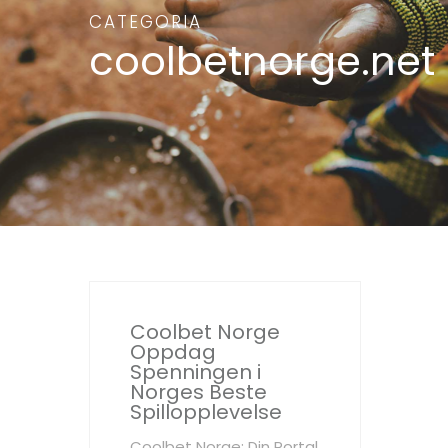
CATEGORIA
coolbetnorge.net
Coolbet Norge
Oppdag
Spenningen i
Norges Beste
Spillopplevelse
Coolbet Norge: Din Portal