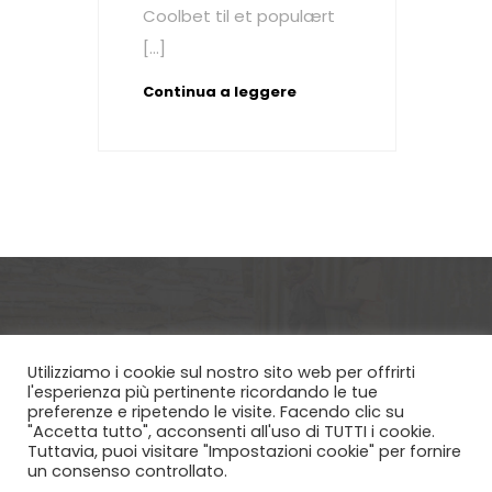
Coolbet til et populært
[…]
Continua a leggere
Utilizziamo i cookie sul nostro sito web per offrirti
Via Etica ETS - Via Cremona 3 Brescia
l'esperienza più pertinente ricordando le tue
preferenze e ripetendo le visite. Facendo clic su
25124, CF 98180180170 | Copyright
"Accetta tutto", acconsenti all'uso di TUTTI i cookie.
©2025 All rights reserved | This website
Tuttavia, puoi visitare "Impostazioni cookie" per fornire
is made by Filippo Fogazzi
un consenso controllato.