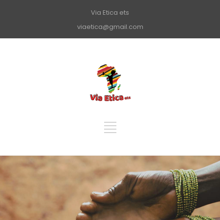
Via Etica ets
viaetica@gmail.com