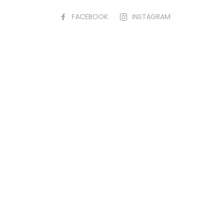
FACEBOOK
INSTAGRAM