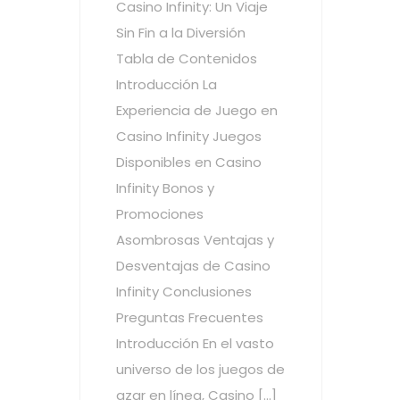
Casino Infinity: Un Viaje
Sin Fin a la Diversión
Tabla de Contenidos
Introducción La
Experiencia de Juego en
Casino Infinity Juegos
Disponibles en Casino
Infinity Bonos y
Promociones
Asombrosas Ventajas y
Desventajas de Casino
Infinity Conclusiones
Preguntas Frecuentes
Introducción En el vasto
universo de los juegos de
azar en línea, Casino […]