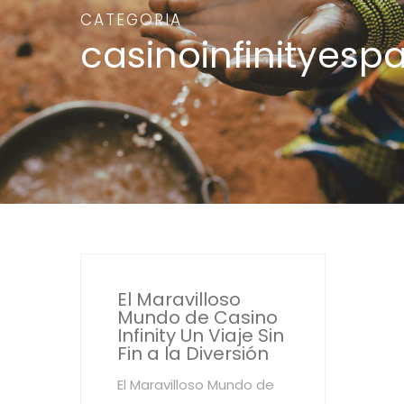
CATEGORIA
casinoinfinityes
El Maravilloso
Mundo de Casino
Infinity Un Viaje Sin
Fin a la Diversión
El Maravilloso Mundo de