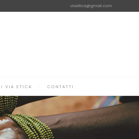
viaetica@gmail.com
DI VIA ETICA
CONTATTI