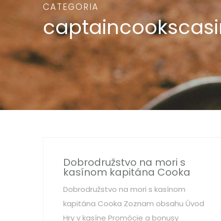
CATEGORIA
captaincookscas
Dobrodružstvo na mori s
kasínom kapitána Cooka
Dobrodružstvo na mori s kasínom
kapitána Cooka Zoznam obsahu Úvod
Hry v kasíne Promócie a bonusy