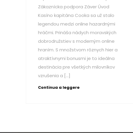
Zákaznícka podpora Záver Úvod
Kasíno kapitána Cooka sa už stalo
legendou medzi online hazardnými
hráčmi. Prináša nádych moravských
dobrodružstiev s moderným online
hraním. S množstvom rôznych hier a
atraktívnymi bonusmi je to ideálna
destinácia pre všetkých milovníkov
vzrušenia a […]
Continua a leggere