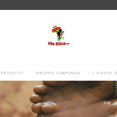
PROGETTI
GRUPPO CIMPUNDA
I VIAGGI 