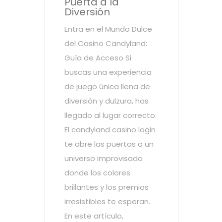
Puerta a la
Diversión
Entra en el Mundo Dulce
del Casino Candyland:
Guía de Acceso Si
buscas una experiencia
de juego única llena de
diversión y dulzura, has
llegado al lugar correcto.
El candyland casino login
te abre las puertas a un
universo improvisado
donde los colores
brillantes y los premios
irresistibles te esperan.
En este artículo,