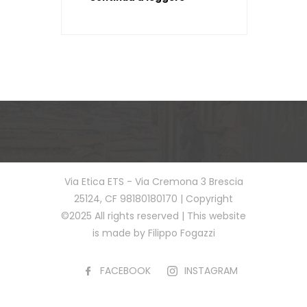
Via Etica ETS - Via Cremona 3 Brescia
25124, CF 98180180170 | Copyright
©2025 All rights reserved | This website
is made by Filippo Fogazzi
FACEBOOK
INSTAGRAM