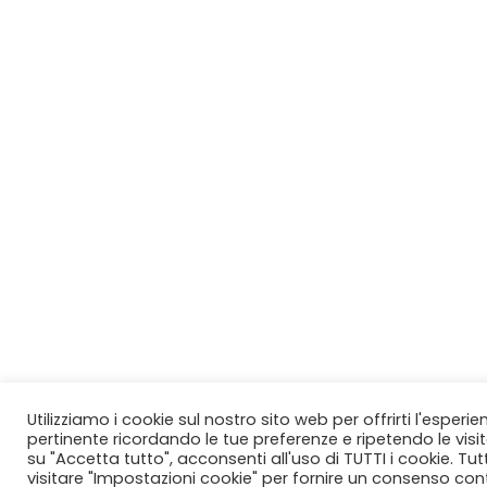
Utilizziamo i cookie sul nostro sito web per offrirti l'esperie
pertinente ricordando le tue preferenze e ripetendo le visi
su "Accetta tutto", acconsenti all'uso di TUTTI i cookie. Tut
visitare "Impostazioni cookie" per fornire un consenso cont