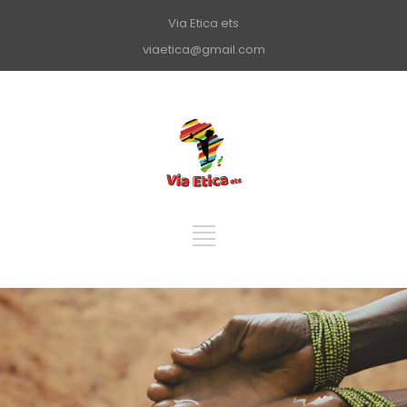
Via Etica ets
viaetica@gmail.com