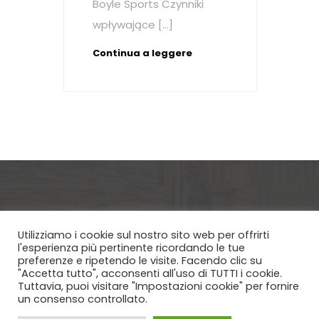
Boyle Sports Czynniki
wpływające […]
Continua a leggere
Utilizziamo i cookie sul nostro sito web per offrirti
Via Etica ETS - Via Cremona 3 Brescia
l'esperienza più pertinente ricordando le tue
preferenze e ripetendo le visite. Facendo clic su
25124, CF 98180180170 | Copyright
"Accetta tutto", acconsenti all'uso di TUTTI i cookie.
©2025 All rights reserved | This website
Tuttavia, puoi visitare "Impostazioni cookie" per fornire
is made by Filippo Fogazzi
un consenso controllato.