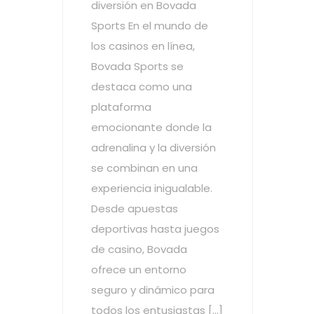
diversión en Bovada
Sports En el mundo de
los casinos en línea,
Bovada Sports se
destaca como una
plataforma
emocionante donde la
adrenalina y la diversión
se combinan en una
experiencia inigualable.
Desde apuestas
deportivas hasta juegos
de casino, Bovada
ofrece un entorno
seguro y dinámico para
todos los entusiastas […]